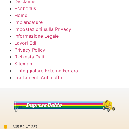
Disclaimer
Ecobonus
Home
Imbiancature
Impostazioni sulla Privacy
Informazione Legale
Lavori Edili
Privacy Policy
Richiesta Dati
Sitemap
Tinteggiature Esterne Ferrara
Trattamenti Antimuffa
335 52 47 237