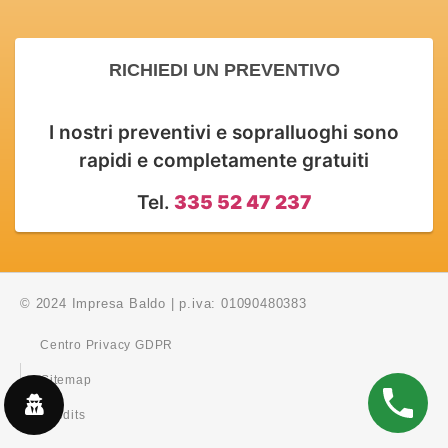
RICHIEDI UN PREVENTIVO
I nostri preventivi e sopralluoghi sono
rapidi e completamente gratuiti
Tel.
335 52 47 237
© 2024 Impresa Baldo | p.iva: 01090480383
Centro Privacy GDPR
Sitemap
Credits