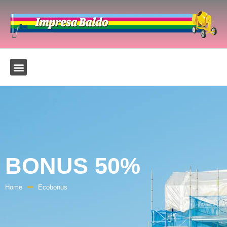
TRATTAMENTI ANTIMUFFA
BONUS 50%
Home
Ecobonus