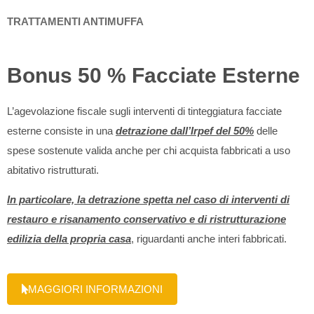
TRATTAMENTI ANTIMUFFA
Bonus 50 % Facciate Esterne
L’agevolazione fiscale sugli interventi di tinteggiatura facciate
esterne consiste in una
detrazione dall’Irpef del 50%
delle
spese sostenute valida anche per chi acquista fabbricati a uso
abitativo ristrutturati.
In particolare, la detrazione spetta nel caso di interventi di
restauro e risanamento conservativo e di ristrutturazione
edilizia della propria casa
, riguardanti anche interi fabbricati.
MAGGIORI INFORMAZIONI